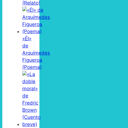
(Relato)
«Él»
de
Arquímedes
Figueroa
(Poema)