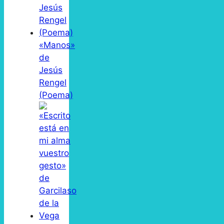
«Manos»
de
Jesús
Rengel
(Poema)