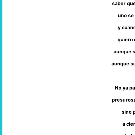
saber que
uno se 
y cuan
quiero 
aunque s
aunque se
No ya pa
presurosa
sino 
a cie