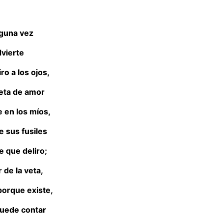
lguna vez
dvierte
ro a los ojos,
veta de amor
 en los míos,
e sus fusiles
e que deliro;
 de la veta,
 porque existe,
uede contar