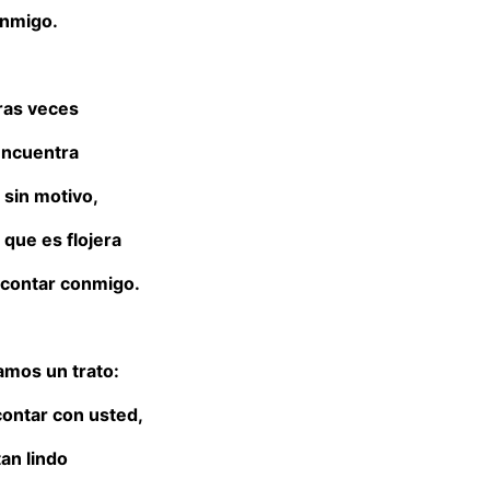
nmigo.
tras veces
ncuentra
 sin motivo,
 que es flojera
 contar conmigo.
amos un trato:
contar con usted,
tan lindo