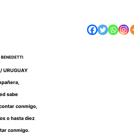
 BENEDETTI
/ URUGUAY
pañera,
ed sabe
contar conmigo,
os o hasta diez
ntar conmigo.