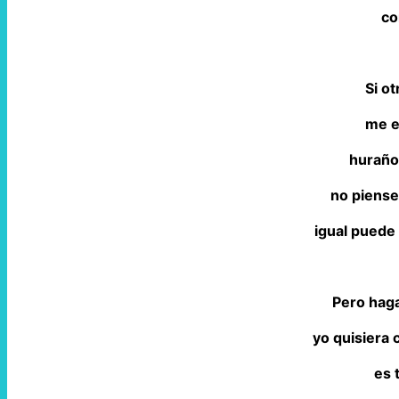
co
Si o
me e
huraño
no piense
igual puede
Pero hag
yo quisiera 
es 