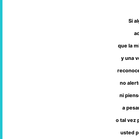
Si a
a
que la mi
y una 
reconoce
no alert
ni piens
a pesar
o tal vez
usted p