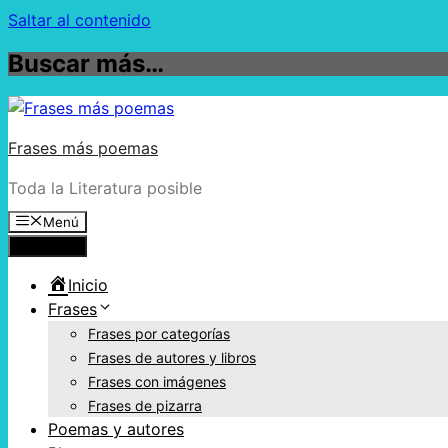
Saltar al contenido
Buscar más…
Frases más poemas
Toda la Literatura posible
Menú
Menú
Inicio
Frases
Frases por categorías
Frases de autores y libros
Frases con imágenes
Frases de pizarra
Poemas y autores