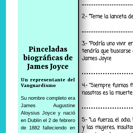
2.- “Teme la lanceta 
3.- “Podría uno vivir e
Pinceladas
tendría que buscarse 
biográficas de
James Joyce
James Joyce
Un representante del
4.- “Siempre fuimos fi
Vanguardismo
nosotros es la muerte 
Su nombre completo era
James Augustine
Aloysius Joyce y nació
5.- “La fuerza, el odio
en Dublin el 2 de febrero
y las mujeres, insult
de 1882 falleciendo en