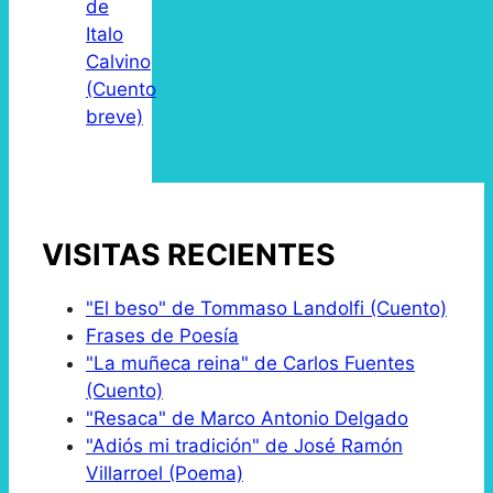
de
Italo
Calvino
(Cuento
breve)
VISITAS RECIENTES
"El beso" de Tommaso Landolfi (Cuento)
Frases de Poesía
"La muñeca reina" de Carlos Fuentes
(Cuento)
"Resaca" de Marco Antonio Delgado
"Adiós mi tradición" de José Ramón
Villarroel (Poema)