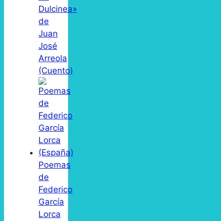
Dulcinea»
de
Juan
José
Arreola
(Cuento)
Poemas
de
Federico
García
Lorca