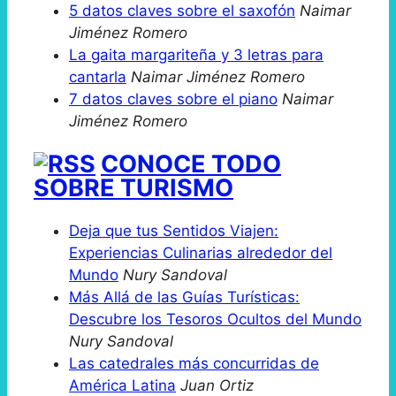
5 datos claves sobre el saxofón
Naimar
Jiménez Romero
La gaita margariteña y 3 letras para
cantarla
Naimar Jiménez Romero
7 datos claves sobre el piano
Naimar
Jiménez Romero
CONOCE TODO
SOBRE TURISMO
Deja que tus Sentidos Viajen:
Experiencias Culinarias alrededor del
Mundo
Nury Sandoval
Más Allá de las Guías Turísticas:
Descubre los Tesoros Ocultos del Mundo
Nury Sandoval
Las catedrales más concurridas de
América Latina
Juan Ortiz