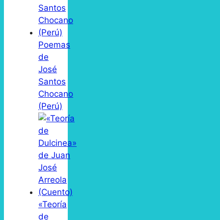
Poemas
de
José
Santos
Chocano
(Perú)
«Teoría
de