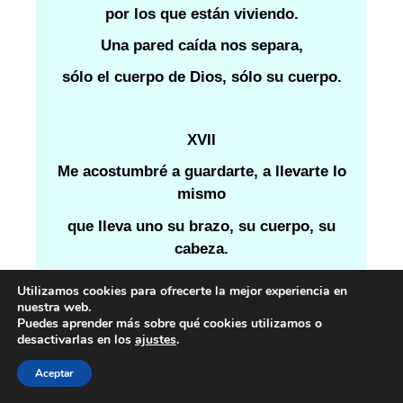
por los que están viviendo.
Una pared caída nos separa,
sólo el cuerpo de Dios, sólo su cuerpo.
XVII
Me acostumbré a guardarte, a llevarte lo
mismo
que lleva uno su brazo, su cuerpo, su
cabeza.
No eras distinto a mí, ni eras lo mismo.
Utilizamos cookies para ofrecerte la mejor experiencia en
nuestra web.
Eras, cuando estoy triste, mi tristeza.
Puedes aprender más sobre qué cookies utilizamos o
desactivarlas en los
ajustes
.
Eras, cuando caía, eras mi abismo,
Aceptar
cuando me levantaba, mi fortaleza.