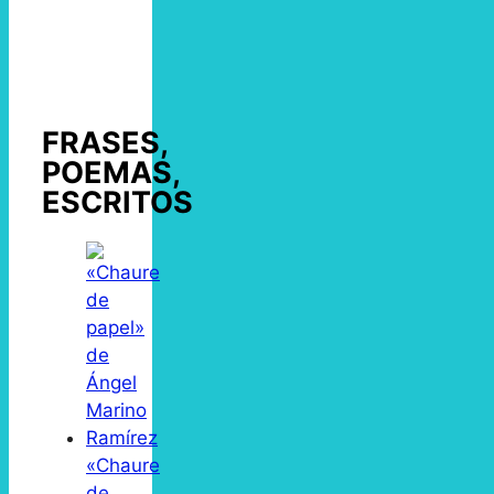
FRASES,
POEMAS,
ESCRITOS
«Chaure
de