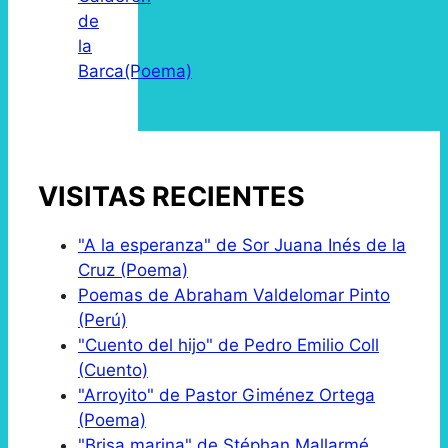
de
la
Barca(Poema)
VISITAS RECIENTES
"A la esperanza" de Sor Juana Inés de la
Cruz (Poema)
Poemas de Abraham Valdelomar Pinto
(Perú)
"Cuento del hijo" de Pedro Emilio Coll
(Cuento)
"Arroyito" de Pastor Giménez Ortega
(Poema)
"Brisa marina" de Stéphan Mallarmé