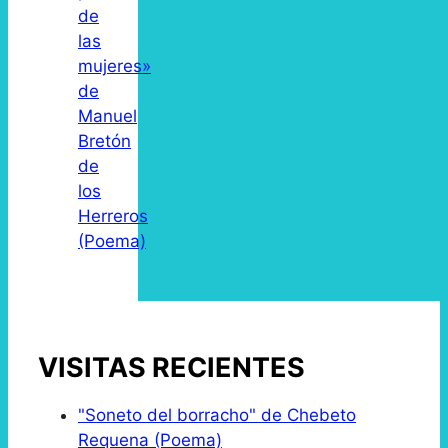
de
las
mujeres»
de
Manuel
Bretón
de
los
Herreros
(Poema)
VISITAS RECIENTES
"Soneto del borracho" de Chebeto
Requena (Poema)