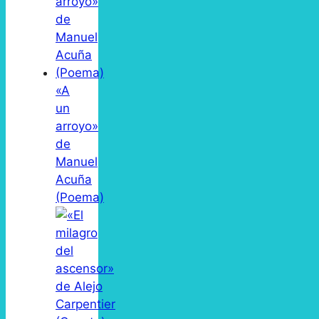
«A
un
arroyo»
de
Manuel
Acuña
(Poema)