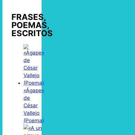
FRASES,
POEMAS,
ESCRITOS
«Ágape»
de
César
Vallejo
(Poema)