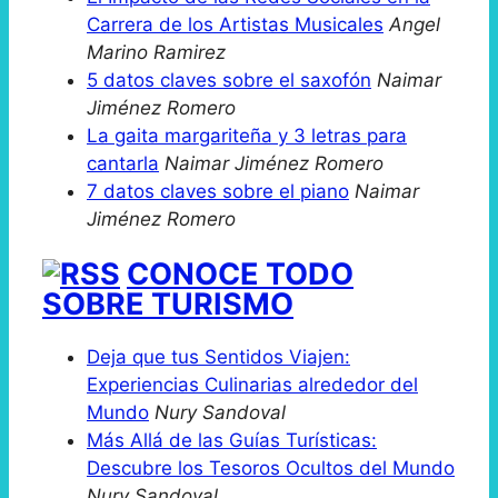
Carrera de los Artistas Musicales
Angel
Marino Ramirez
5 datos claves sobre el saxofón
Naimar
Jiménez Romero
La gaita margariteña y 3 letras para
cantarla
Naimar Jiménez Romero
7 datos claves sobre el piano
Naimar
Jiménez Romero
CONOCE TODO
SOBRE TURISMO
Deja que tus Sentidos Viajen:
Experiencias Culinarias alrededor del
Mundo
Nury Sandoval
Más Allá de las Guías Turísticas:
Descubre los Tesoros Ocultos del Mundo
Nury Sandoval