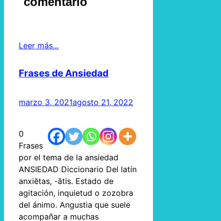
comentario
Leer más...
Frases de Ansiedad
marzo 3, 2021
agosto 21, 2022
0
Frases
por el tema de la ansiedad
ANSIEDAD Diccionario Del latín
anxiĕtas, -ātis. Estado de
agitación, inquietud o zozobra
del ánimo. Angustia que suele
acompañar a muchas