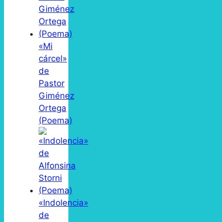
«Mi
cárcel»
de
Pastor
Giménez
Ortega
(Poema)
«Indolencia»
de