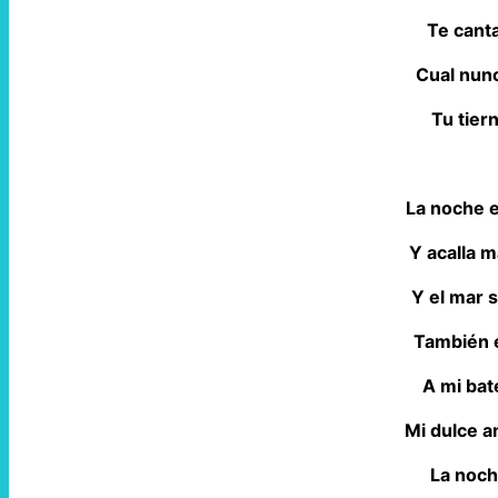
Te cant
Cual nun
Tu tier
La noche e
Y acalla m
Y el mar 
También e
A mi bat
Mi dulce 
La noch