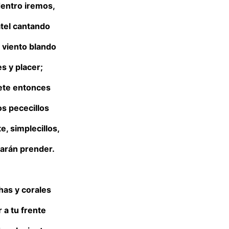
dentro iremos,
atel cantando
l viento blando
 y placer;
ete entonces
os pececillos
e, simplecillos,
harán prender.
has y corales
 a tu frente