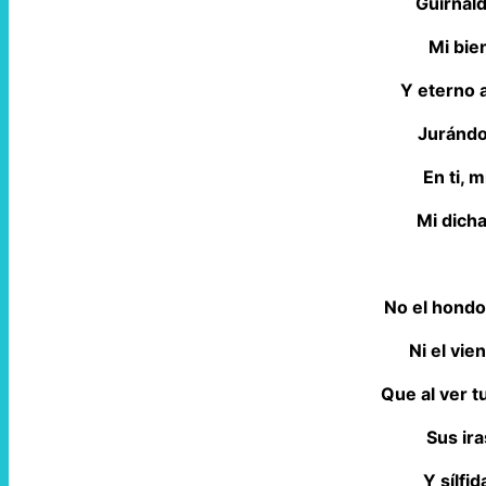
Guirnald
Mi bien
Y eterno 
Jurándo
En ti, m
Mi dich
No el hondo
Ni el vie
Que al ver 
Sus ir
Y sílfi