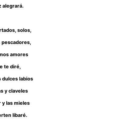
z alegrará.
rtados, solos,
s pescadores,
imos amores
e te diré,
 dulces labios
s y claveles
 y las mieles
rten libaré.