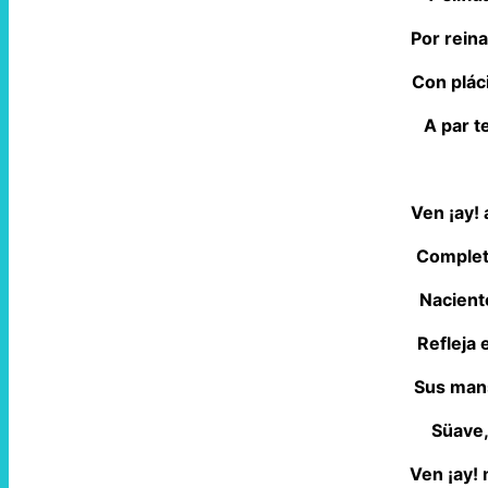
Por rein
Con plác
A par t
Ven ¡ay! 
Complet
Naciente
Refleja 
Sus mans
Süave,
Ven ¡ay! 