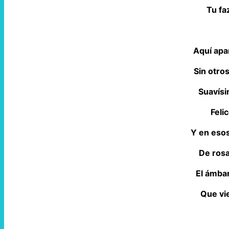
Tu fa
Aquí apa
Sin otro
Suavís
Felic
Y en esos
De rosa
El ámbar
Que vie