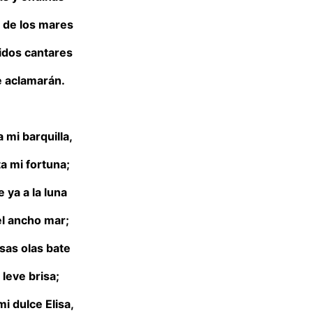
a de los mares
idos cantares
e aclamarán.
a mi barquilla,
a mi fortuna;
 ya a la luna
el ancho mar;
as olas bate
 leve brisa;
mi dulce Elisa,