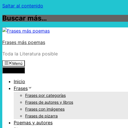
Saltar al contenido
Buscar más…
Frases más poemas
Toda la Literatura posible
Menú
Menú
Inicio
Frases
Frases por categorías
Frases de autores y libros
Frases con imágenes
Frases de pizarra
Poemas y autores