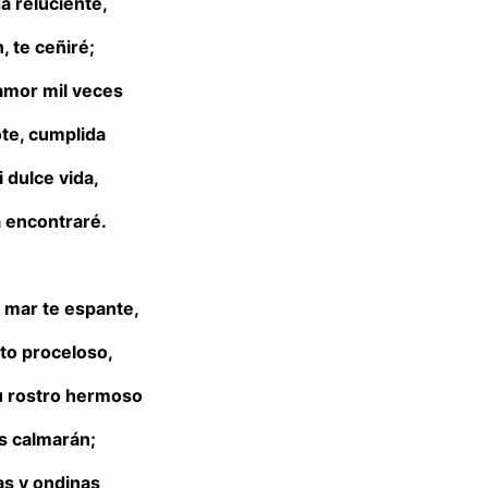
a reluciente,
, te ceñiré;
amor mil veces
te, cumplida
i dulce vida,
a encontraré.
 mar te espante,
nto proceloso,
tu rostro hermoso
as calmarán;
das y ondinas