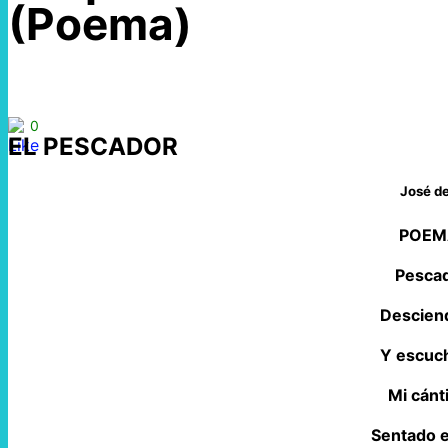
(Poema)
0
EL PESCADOR
José d
POEM
Pescad
Desciend
Y escuch
Mi cánt
Sentado e