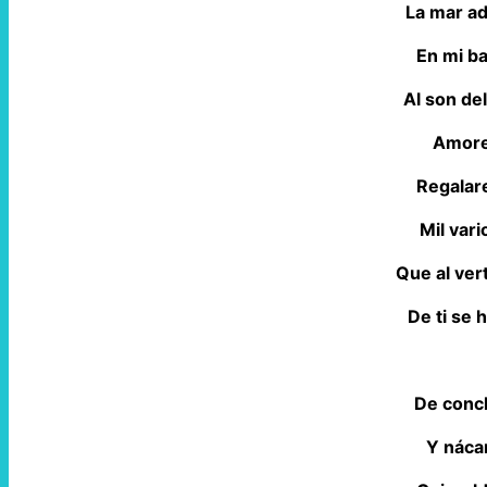
La mar a
En mi b
Al son de
Amores
Regalar
Mil vari
Que al vert
De ti se 
De conc
Y nácar