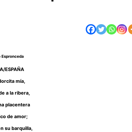
e Espronceda
A/ESPAÑA
orcita mía,
e a la ribera,
a placentera
ico de amor;
n su barquilla,