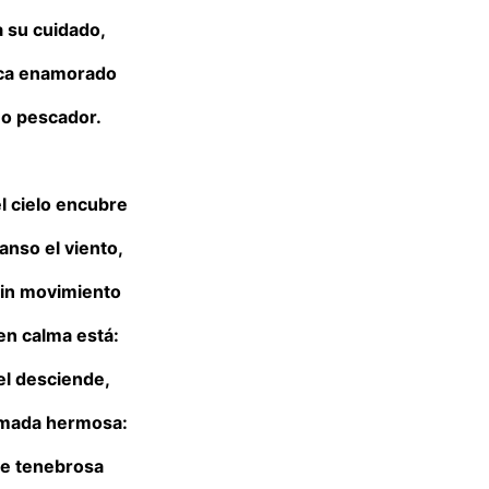
a su cuidado,
ca enamorado
no pescador.
l cielo encubre
anso el viento,
sin movimiento
n calma está:
el desciende,
amada hermosa:
e tenebrosa