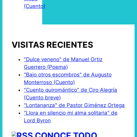
(Cuento)
VISITAS RECIENTES
"Dulce veneno" de Manuel Ortiz
Guerrero (Poema)
"Bajo otros escombros" de Augusto
Monterroso (Cuento)
"Cuento quiromántico" de Ciro Alegría
(Cuento breve)
"Lontananza" de Pastor Giménez Ortega
"Llora en silencio mi alma solitaria" de
Lord Byron
CONOCE TODO