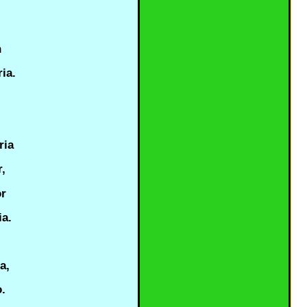
n
ia.
ria
,
or
a.
a,
o.