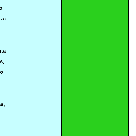
o
eza.
ita
s,
jo
.
as,
.