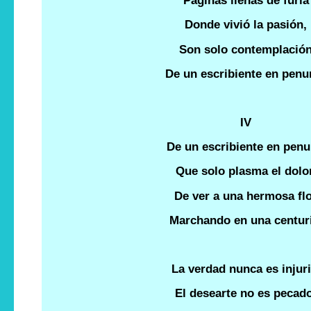
Páginas llenas de furia
Donde vivió la pasión,
Son solo contemplació
De un escribiente en penur
IV
De un escribiente en penu
Que solo plasma el dolor
De ver a una hermosa fl
Marchando en una centuri
La verdad nunca es injuri
El desearte no es pecad