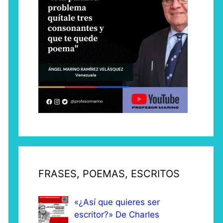
FRASES, POEMAS, ESCRITOS
«¿Así que quieres ser
escritor?» De Charles