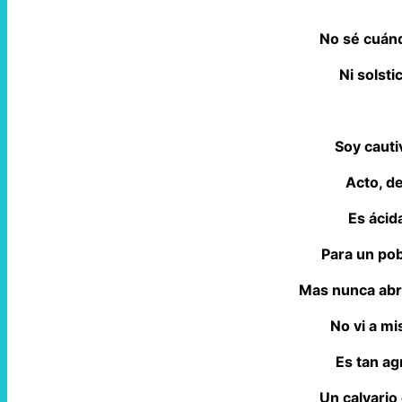
No sé cuánd
Ni solsti
Soy cauti
Acto, d
Es ácid
Para un po
Mas nunca abr
No vi a mi
Es tan agr
Un calvario