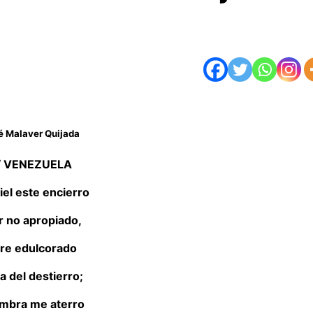
é Malaver Quijada
/ VENEZUELA
iel este encierro
r no apropiado,
tre edulcorado
a del destierro;
sombra me aterro