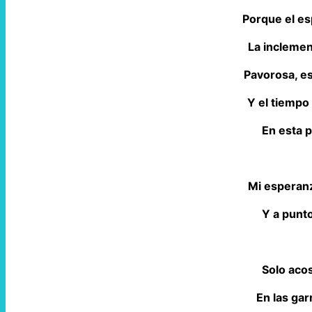
Porque el e
La inclemenc
Pavorosa, e
Y el tiempo
En esta p
Mi esperanz
Y a punto
Solo aco
En las gar