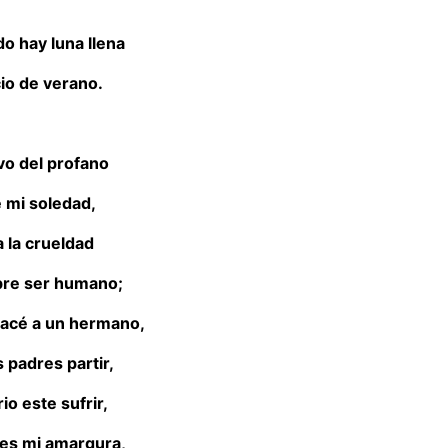
o hay luna llena
cio de verano.
vo del profano
e mi soledad,
a la crueldad
bre ser humano;
acé a un hermano,
s padres partir,
io este sufrir,
 es mi amargura,