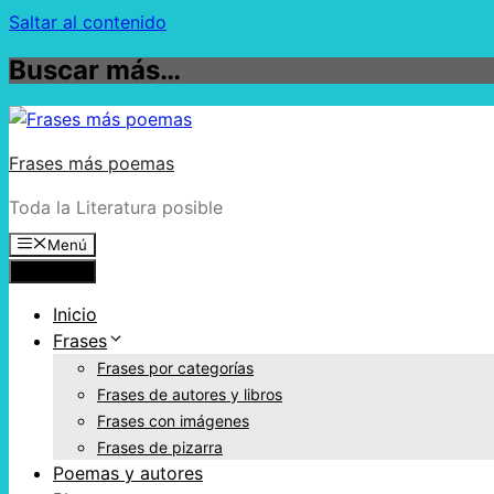
Saltar al contenido
Buscar más…
Frases más poemas
Toda la Literatura posible
Menú
Menú
Inicio
Frases
Frases por categorías
Frases de autores y libros
Frases con imágenes
Frases de pizarra
Poemas y autores