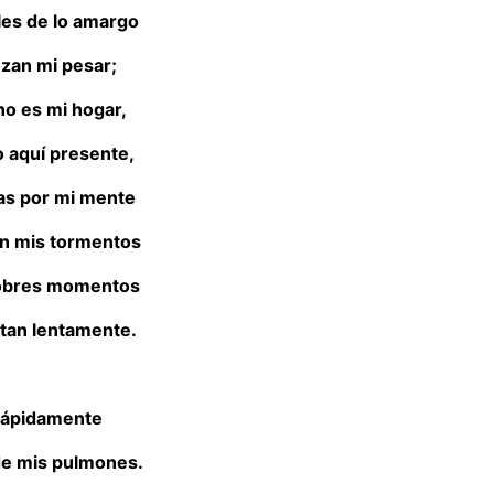
les de lo amargo
ozan mi pesar;
 no es mi hogar,
o aquí presente,
as por mi mente
n mis tormentos
lobres momentos
an lentamente.
 rápidamente
e mis pulmones.