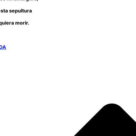
esta sepultura
iquiera morir.
DA