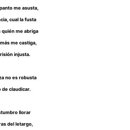
spanto me asusta,
ia, cual la fusta
s quién me abriga
 más me castiga,
risión injusta.
a no es robusta
 de claudicar.
stumbro llorar
ras del letargo,