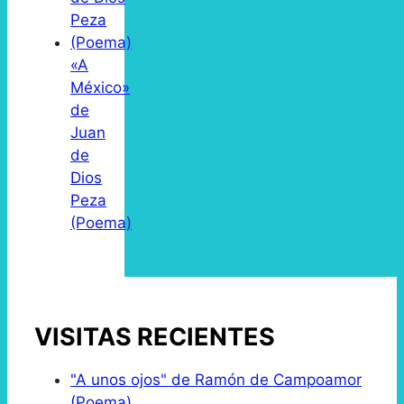
«A
México»
de
Juan
de
Dios
Peza
(Poema)
VISITAS RECIENTES
"A unos ojos" de Ramón de Campoamor
(Poema)