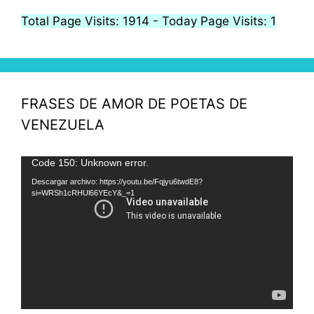
Total Page Visits: 1914 - Today Page Visits: 1
FRASES DE AMOR DE POETAS DE
VENEZUELA
Reproductor
Code 150: Unknown error.
de
Descargar archivo: https://youtu.be/Fqjyu6twdE8?
si=WRSh1cRHUl66YEcY&_=1
vídeo