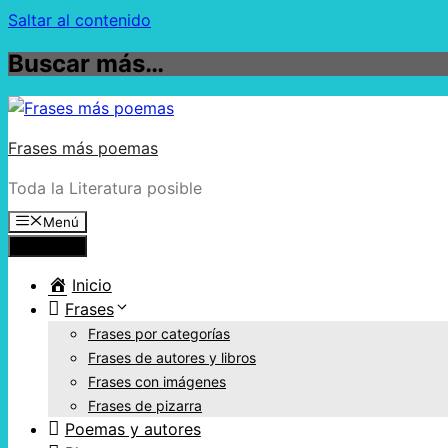
Saltar al contenido
Buscar más…
Frases más poemas
Toda la Literatura posible
Menú
Menú
Inicio
Frases
Frases por categorías
Frases de autores y libros
Frases con imágenes
Frases de pizarra
Poemas y autores