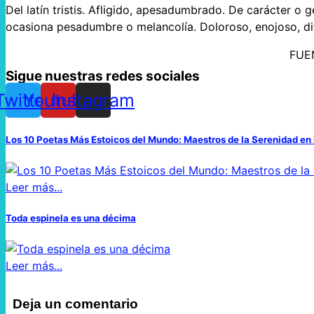
Del latín tristis. Afligido, apesadumbrado. De carácter 
ocasiona pesadumbre o melancolía. Doloroso, enojoso, dif
FUE
Sigue nuestras redes sociales
Twitter
Youtube
Instagram
Los 10 Poetas Más Estoicos del Mundo: Maestros de la Serenidad en 
Leer más...
Toda espinela es una décima
Leer más...
Deja un comentario