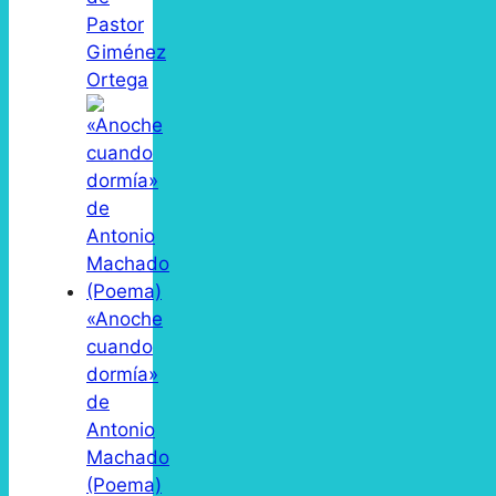
Pastor
Giménez
Ortega
«Anoche
cuando
dormía»
de
Antonio
Machado
(Poema)