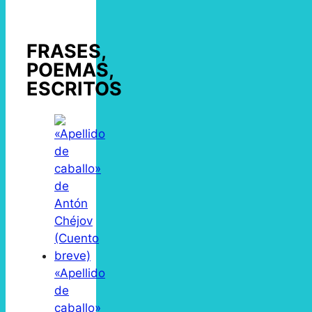
FRASES,
POEMAS,
ESCRITOS
«Apellido
de
caballo»