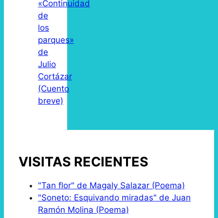
«Continuidad
de
los
parques»
de
Julio
Cortázar
(Cuento
breve)
VISITAS RECIENTES
"Tan flor" de Magaly Salazar (Poema)
"Soneto: Esquivando miradas" de Juan
Ramón Molina (Poema)